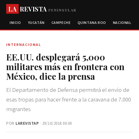
LA
REVISTA
PENINSULAR
INICIO
YUCATÁN
CAMPECHE
QUINTANA ROO
NACIONAL
INTERNACIONAL
EE.UU. desplegará 5,000
militares más en frontera con
México, dice la prensa
El Departamento de Defensa permitirá el envío de
esas tropas para hacer frente a la caravana de 7.000
migrantes
POR
LAREVISTAP
· 29/10/2018 00:00