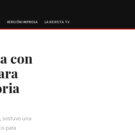
E
VERSIÓN IMPRESA
LA REVISTA TV
ga con
ara
oria
z, sostuvo una
co para