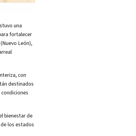
ostuvo una
ara fortalecer
 (Nuevo León),
arreal
nteriza, con
stán destinados
o condiciones
el bienestar de
 de los estados