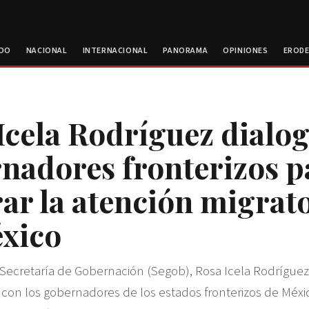
ROO
NACIONAL
INTERNACIONAL
PANORAMA
OPINIONES
EROD
Icela Rodríguez dialo
nadores fronterizos p
ar la atención migrat
xico
la Secretaría de Gobernación (Segob), Rosa Icela Rodrígue
l con los gobernadores de los estados fronterizos de Méxi