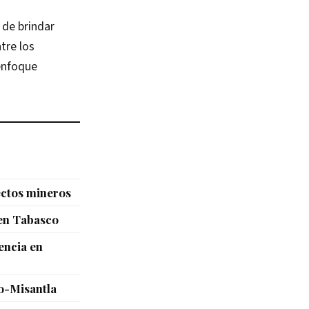
 de brindar
tre los
enfoque
ectos mineros
 en Tabasco
encia en
co-Misantla