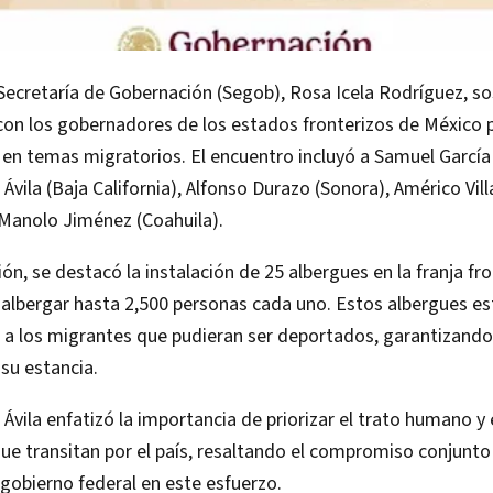
a Secretaría de Gobernación (Segob), Rosa Icela Rodríguez, s
 con los gobernadores de los estados fronterizos de México p
 en temas migratorios. El encuentro incluyó a Samuel García
 Ávila (Baja California), Alfonso Durazo (Sonora), Américo Vill
 Manolo Jiménez (Coahuila).
ón, se destacó la instalación de 25 albergues en la franja fro
 albergar hasta 2,500 personas cada uno. Estos albergues e
 a los migrantes que pudieran ser deportados, garantizand
su estancia.
 Ávila enfatizó la importancia de priorizar el trato humano y 
ue transitan por el país, resaltando el compromiso conjunto
l gobierno federal en este esfuerzo.