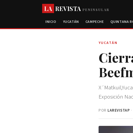
LA
REVISTA
PENINSULAR
INICIO
YUCATÁN
CAMPECHE
QUINTANA 
YUCATÁN
Cierr
Beefm
X´Matkuil,Yucat
Exposición Na
POR
LAREVISTAP
·