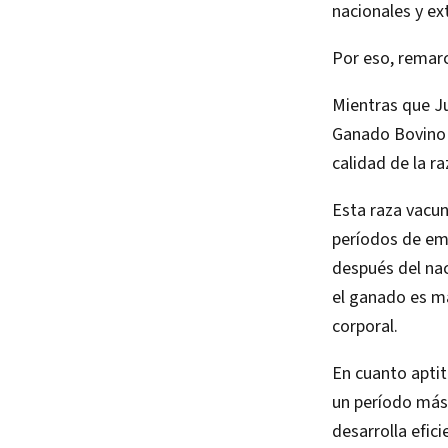
nacionales y ex
Por eso, remarc
Mientras que J
Ganado Bovino 
calidad de la r
Esta raza vacun
períodos de emp
después del na
el ganado es m
corporal.
En cuanto apti
un período más 
desarrolla efic