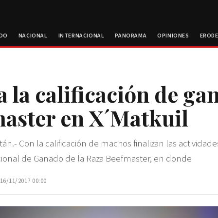
ROO
NACIONAL
INTERNACIONAL
PANORAMA
OPINIONES
EROD
a la calificación de ga
aster en X´Matkuil
án.- Con la calificación de machos finalizan las actividade
cional de Ganado de la Raza Beefmaster, en donde
 16/11/2017 00:00