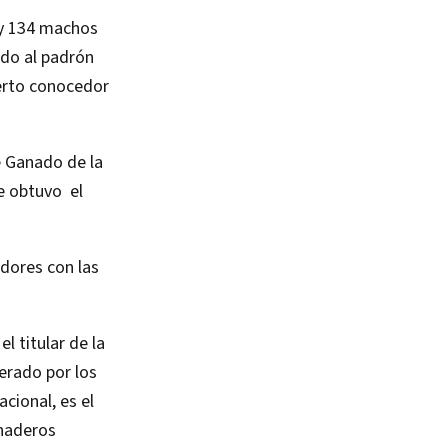
 y 134 machos
do al padrón
perto conocedor
e Ganado de la
e obtuvo el
dores con las
l titular de la
erado por los
cional, es el
anaderos