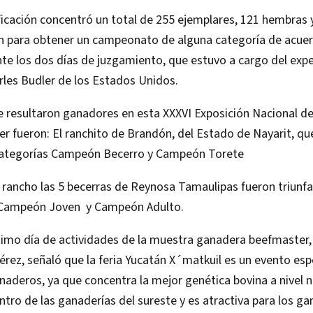
ificación concentró un total de 255 ejemplares, 121 hembras
on para obtener un campeonato de alguna categoría de acuer
nte los dos días de juzgamiento, que estuvo a cargo del ex
les Budler de los Estados Unidos.
e resultaron ganadores en esta XXXVI Exposición Nacional d
 fueron: El ranchito de Brandón, del Estado de Nayarit, qu
categorías Campeón Becerro y Campeón Torete
 rancho las 5 becerras de Reynosa Tamaulipas fueron triunfa
 Campeón Joven y Campeón Adulto.
ultimo día de actividades de la muestra ganadera beefmaster, e
rez, señaló que la feria Yucatán X´matkuil es un evento esp
aderos, ya que concentra la mejor genética bovina a nivel na
tro de las ganaderías del sureste y es atractiva para los g