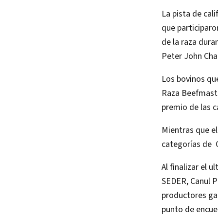
La pista de cal
que participar
de la raza dura
Peter John Char
Los bovinos qu
Raza Beefmaster
premio de las 
Mientras que el
categorías de
Al finalizar el 
SEDER, Canul Pé
productores gan
punto de encuen