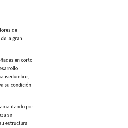
dores de
de la gran
eñadas en corto
esarrollo
 mansedumbre,
a su condición
amamantando por
aza se
su estructura