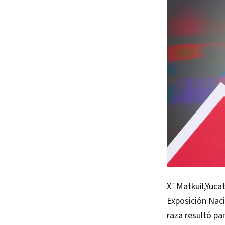
X´Matkuil,Yucat
Exposición Nac
raza resultó pa