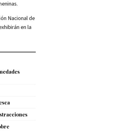
meninas.
ción Nacional de
xhibirán en la
rmedades
esca
istracciones
obre