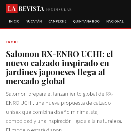
LA
REVISTA
PENINSULAR
INICIO
YUCATÁN
CAMPECHE
QUINTANA ROO
NACIONAL
ERODE
Salomon RX-ENRO UCHI: el
nuevo calzado inspirado en
jardines japoneses llega al
mercado global
Salomon prepara el lanzamiento global de RX-
ENRO UCHI, una nueva propuesta de calzado
unisex que combina diseño minimalista,
comodidad y una inspiración ligada a la naturaleza.
El modelo estará dispon