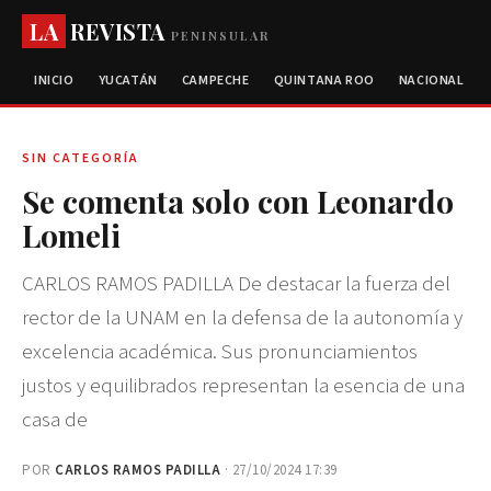
LA
REVISTA
PENINSULAR
INICIO
YUCATÁN
CAMPECHE
QUINTANA ROO
NACIONAL
SIN CATEGORÍA
Se comenta solo con Leonardo
Lomeli
CARLOS RAMOS PADILLA De destacar la fuerza del
rector de la UNAM en la defensa de la autonomía y
excelencia académica. Sus pronunciamientos
justos y equilibrados representan la esencia de una
casa de
POR
CARLOS RAMOS PADILLA
· 27/10/2024 17:39