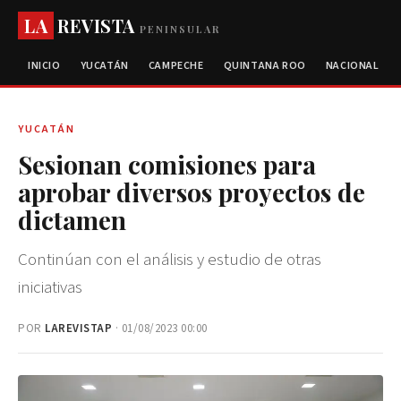
LA
REVISTA
PENINSULAR
INICIO
YUCATÁN
CAMPECHE
QUINTANA ROO
NACIONAL
YUCATÁN
Sesionan comisiones para
aprobar diversos proyectos de
dictamen
Continúan con el análisis y estudio de otras
iniciativas
POR
LAREVISTAP
· 01/08/2023 00:00