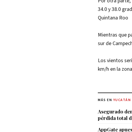
Por otra parte,
34.0 y 38.0 gra
Quintana Roo
Mientras que pa
sur de Campeche
Los vientos ser
km/h en la zona
MÁS EN
YUCATÁN
Asegurado den
pérdida total d
AppGate apuest