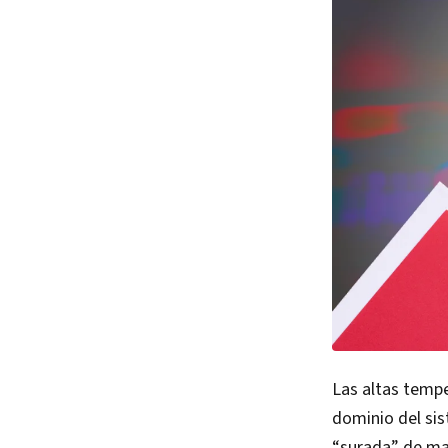
Las altas tempe
dominio del sis
“surada” de man