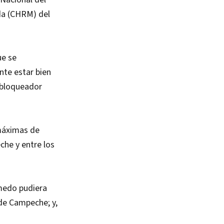
da (CHRM) del
ue se
nte estar bien
, bloqueador
 máximas de
che y entre los
úmedo pudiera
 de Campeche; y,