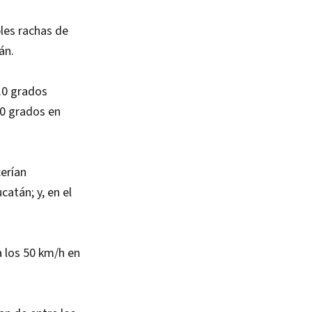
les rachas de
án.
7.0 grados
.0 grados en
erían
atán; y, en el
a los 50 km/h en