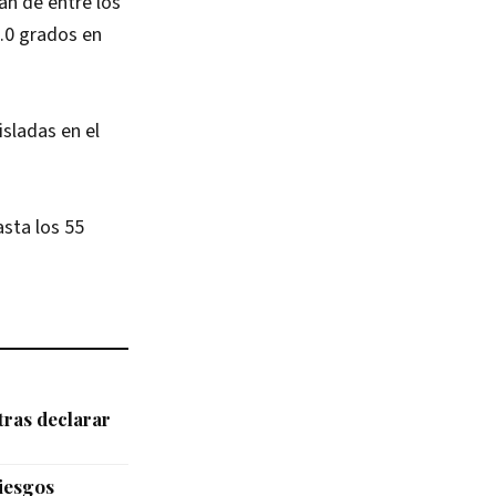
an de entre los
5.0 grados en
isladas en el
sta los 55
tras declarar
riesgos