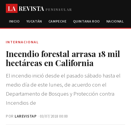
LA
REVISTA
PENINSULAR
INICIO
YUCATÁN
CAMPECHE
QUINTANA ROO
NACIONAL
INTERNACIONAL
Incendio forestal arrasa 18 mil
hectáreas en California
El incendio inició desde el pasado sábado hasta el
medio día de este lunes, de acuerdo con el
Departamento de Bosques y Protección contra
Incendios de
POR
LAREVISTAP
· 03/07/2018 00:00