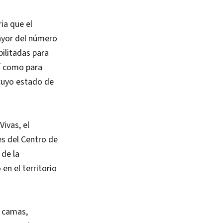
ia que el
ayor del número
ilitadas para
sí como para
cuyo estado de
Vivas, el
es del Centro de
 de la
n el territorio
2 camas,