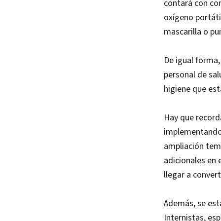
contará con co
oxígeno portát
mascarilla o pu
De igual forma,
personal de sal
higiene que est
Hay que recorda
implementando e
ampliación temp
adicionales en 
llegar a conver
Además, se está
Internistas, es