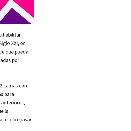
 habilitar
iglo XXI, en
 de que pueda
iadas por
 52 camas con
as para
anteriores,
e la
a a sobrepasar