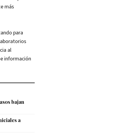
rte más
izando para
laboratorios
cia al
 e información
asos bajan
iciales a