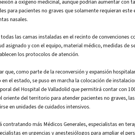
nexión a oxígeno medicinal, aunque podrían aumentar con t
iles para pacientes no graves que solamente requieran este
ntas nasales.
 todas las camas instaladas en el recinto de convenciones c
ud asignado y con el equipo, material médico, medidas de s
ablecen los protocolos de atención.
r que, como parte de la reconversión y expansión hospitalar
n el estado, se puso en marcha la colocación de instalacio
oral del Hospital de Valladolid que permitirá contar con 1
el oriente del territorio para atender pacientes no graves, la
tirse en unidades de cuidados intensivos.
 contratando más Médicos Generales, especialistas en terap
pecialistas en urgencias y anestesiólogos para ampliar el per