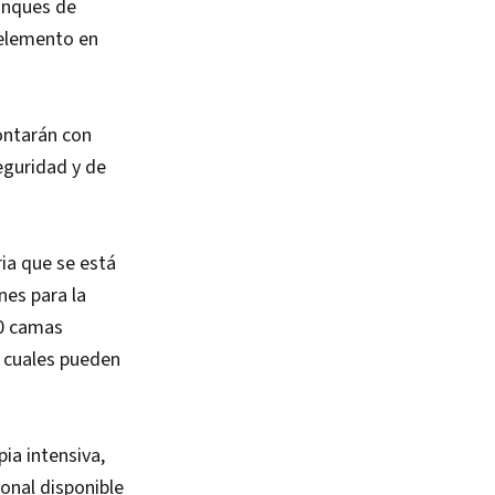
anques de
 elemento en
ontarán con
eguridad y de
ia que se está
nes para la
00 camas
s cuales pueden
ia intensiva,
sonal disponible