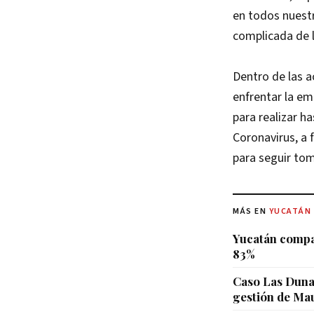
en todos nuestr
complicada de l
Dentro de las a
enfrentar la em
para realizar h
Coronavirus, a 
para seguir to
MÁS EN
YUCATÁN
Yucatán compar
83%
Caso Las Dunas
gestión de Mau