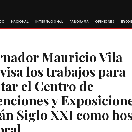
ROO
NACIONAL
INTERNACIONAL
PANORAMA
OPINIONES
EROD
nador Mauricio Vila
visa los trabajos para
itar el Centro de
nciones y Exposicion
án Siglo XXI como hos
oral