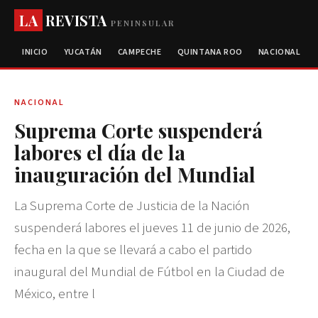
LA
REVISTA
PENINSULAR
INICIO
YUCATÁN
CAMPECHE
QUINTANA ROO
NACIONAL
NACIONAL
Suprema Corte suspenderá
labores el día de la
inauguración del Mundial
La Suprema Corte de Justicia de la Nación
suspenderá labores el jueves 11 de junio de 2026,
fecha en la que se llevará a cabo el partido
inaugural del Mundial de Fútbol en la Ciudad de
México, entre l