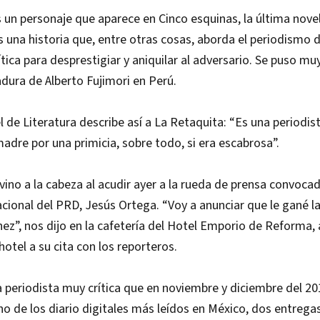
 un personaje que aparece en Cinco esquinas, la última nove
s una historia que, entre otras cosas, aborda el periodismo 
ica para desprestigiar y aniquilar al adversario. Se puso m
adura de Alberto Fujimori en Perú.
 de Literatura describe así a La Retaquita: “Es una periodis
adre por una primicia, sobre todo, si era escabrosa”.
vino a la cabeza al acudir ayer a la rueda de prensa convocad
cional del PRD, Jesús Ortega. “Voy a anunciar que le gané 
ez”, nos dijo en la cafetería del Hotel Emporio de Reforma, 
hotel a su cita con los reporteros.
 periodista muy crítica que en noviembre y diciembre del 20
o de los diario digitales más leídos en México, dos entrega