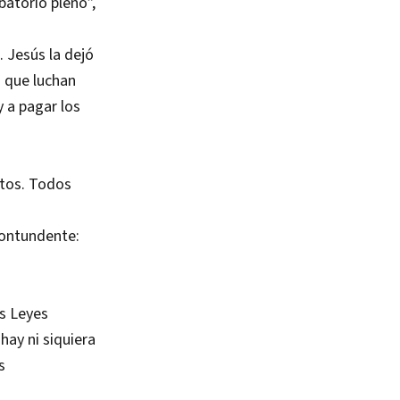
batorio pleno”,
. Jesús la dejó
s que luchan
y a pagar los
ntos. Todos
contundente:
as Leyes
hay ni siquiera
s