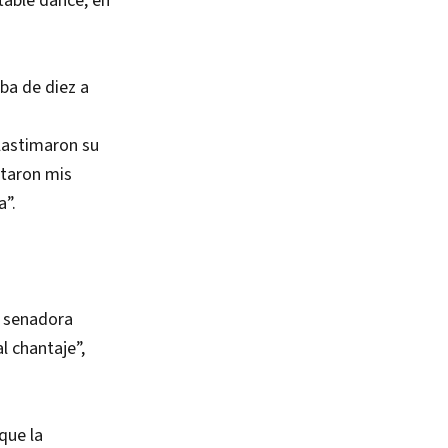
table dance, en
aba de diez a
lastimaron su
ctaron mis
a”.
a senadora
l chantaje”,
que la