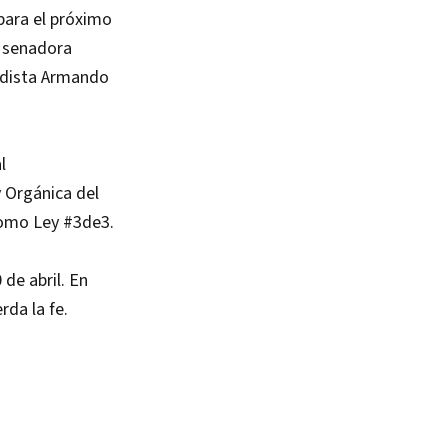
para el próximo
a senadora
redista Armando
l
y Orgánica del
 como Ley #3de3.
 de abril. En
rda la fe.