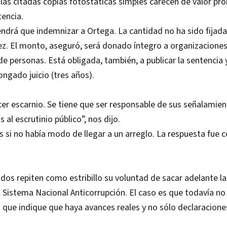
las citadas copias fotostáticas simples carecen de valor pro
tencia.
endrá que indemnizar a Ortega. La cantidad no ha sido fijada
juez. El monto, aseguró, será donado íntegro a organizacione
 de personas. Está obligada, también, a publicar la sentencia 
ongado juicio (tres años).
er escarnio. Se tiene que ser responsable de sus señalamie
al escrutinio público”, nos dijo.
si no había modo de llegar a un arreglo. La respuesta fue 
dos repiten como estribillo su voluntad de sacar adelante l
 Sistema Nacional Anticorrupción. El caso es que todavía no 
que indique que haya avances reales y no sólo declaracione