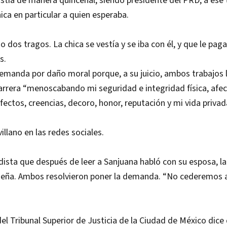
stía de manera quincenal, siendo presidente del PRD, a ese 
ica en particular a quien esperaba.
 dos tragos. La chica se vestía y se iba con él, y que le pag
s.
emanda por daño moral porque, a su juicio, ambos trabajos 
carrera “menoscabando mi seguridad e integridad física, afe
fectos, creencias, decoro, honor, reputación y mi vida privad
 villano en las redes sociales.
dista que después de leer a Sanjuana habló con su esposa, l
Peña. Ambos resolvieron poner la demanda. “No cederemos a
l Tribunal Superior de Justicia de la Ciudad de México dice 