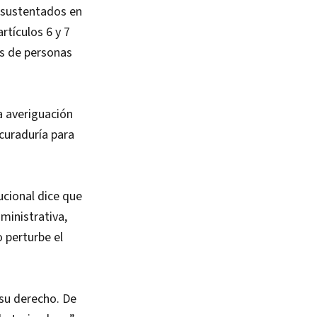
 sustentados en
rtículos 6 y 7
os de personas
a averiguación
curaduría para
ucional dice que
ministrativa,
o perturbe el
su derecho. De