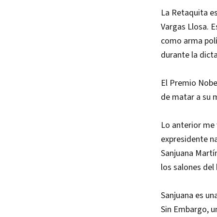
La Retaquita es
Vargas Llosa. E
como arma polít
durante la dict
El Premio Nobel
de matar a su m
Lo anterior me 
expresidente na
Sanjuana Martín
los salones del 
Sanjuana es una
Sin Embargo, un