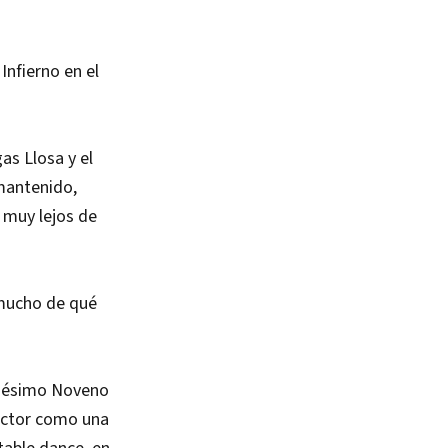
nfierno en el
as Llosa y el
mantenido,
 muy lejos de
 mucho de qué
xagésimo Noveno
l actor como una