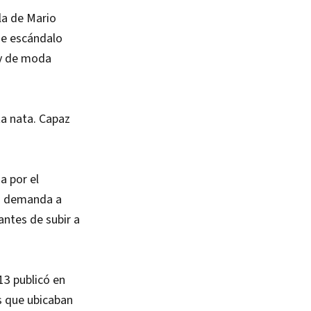
la de Mario
de escándalo
uy de moda
ta nata. Capaz
a por el
la demanda a
antes de subir a
13 publicó en
s que ubicaban