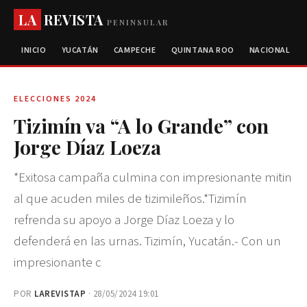
LA
REVISTA
PENINSULAR
INICIO
YUCATÁN
CAMPECHE
QUINTANA ROO
NACIONAL
ELECCIONES 2024
Tizimín va “A lo Grande” con
Jorge Díaz Loeza
*Exitosa campaña culmina con impresionante mitin
al que acuden miles de tizimileños.*Tizimín
refrenda su apoyo a Jorge Díaz Loeza y lo
defenderá en las urnas. Tizimín, Yucatán.- Con un
impresionante c
POR
LAREVISTAP
· 28/05/2024 19:01