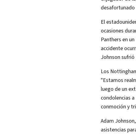
desafortunado i
El estadouniden
ocasiones dura
Panthers en un 
accidente ocurr
Johnson sufrió u
Los Nottingham
"Estamos realm
luego de un ext
condolencias a 
conmoción y tr
Adam Johnson, o
asistencias par