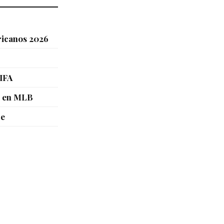
ricanos 2026
FIFA
d en MLB
re