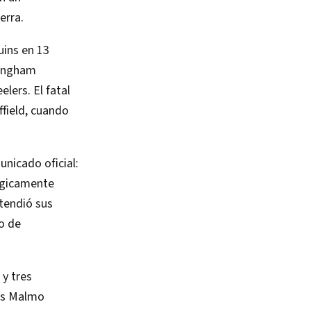
erra.
uins en 13
tingham
lers. El fatal
ffield, cuando
nicado oficial:
ágicamente
xtendió sus
o de
 y tres
los Malmo