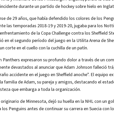
ncidente durante un partido de hockey sobre hielo en Inglat
se de 29 años, que había defendido los colores de los Peng
nte las temporadas 2018-19 y 2019-20, jugaba para los Not
enfrentamiento de la Copa Challenge contra los Sheffield Stee
ió en el segundo período del juego en la Utilita Arena de She
n corte en el cuello con la cuchilla de un patín.
 Panthers expresaron su profundo dolor a través de un comu
ente devastados al anunciar que Adam Johnson falleció tr
raño accidente en el juego en Sheffield anoche". El equipo e
la familia de Adam, su pareja y amigos, destacando el estad
isteza que embarga a toda la organización.
riginario de Minnesota, dejó su huella en la NHL con un gol
a los Penguins antes de continuar su carrera en Suecia con 