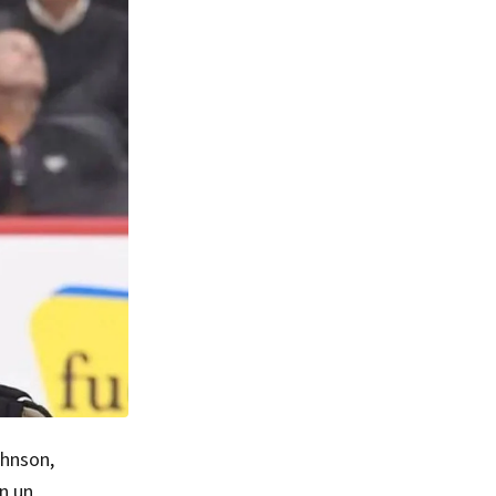
ohnson,
n un