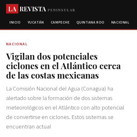
LA
REVISTA
PENINSULAR
INICIO
YUCATÁN
CAMPECHE
QUINTANA ROO
NACIONAL
NACIONAL
Vigilan dos potenciales
ciclones en el Atlántico cerca
de las costas mexicanas
La Comisión Nacional del Agua (Conagua) ha
alertado sobre la formación de dos sistemas
meteorológicos en el Atlántico con alto potencial
de convertirse en ciclones. Estos sistemas se
encuentran actual