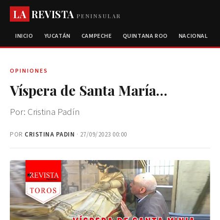
LA
REVISTA
PENINSULAR
INICIO
YUCATÁN
CAMPECHE
QUINTANA ROO
NACIONAL
OPINIONES
Víspera de Santa María…
Por: Cristina Padín
POR
CRISTINA PADIN
· 27/09/2023 00:00