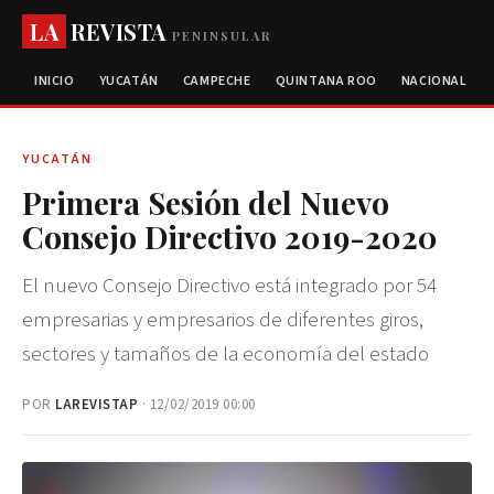
LA
REVISTA
PENINSULAR
INICIO
YUCATÁN
CAMPECHE
QUINTANA ROO
NACIONAL
YUCATÁN
Primera Sesión del Nuevo
Consejo Directivo 2019-2020
El nuevo Consejo Directivo está integrado por 54
empresarias y empresarios de diferentes giros,
sectores y tamaños de la economía del estado
POR
LAREVISTAP
· 12/02/2019 00:00