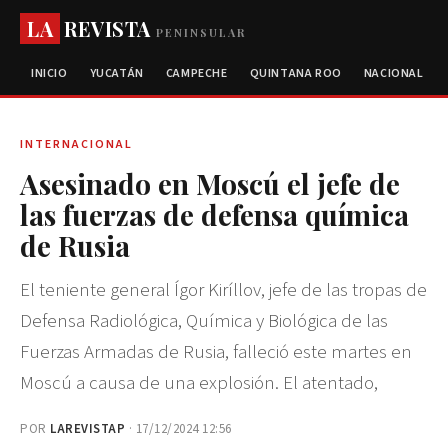
LA
REVISTA
PENINSULAR
INICIO
YUCATÁN
CAMPECHE
QUINTANA ROO
NACIONAL
INTERNACIONAL
Asesinado en Moscú el jefe de
las fuerzas de defensa química
de Rusia
El teniente general Ígor Kiríllov, jefe de las tropas de
Defensa Radiológica, Química y Biológica de las
Fuerzas Armadas de Rusia, falleció este martes en
Moscú a causa de una explosión. El atentado,
POR
LAREVISTAP
· 17/12/2024 12:56