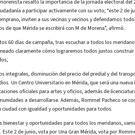
orenista resaltó la importancia de la jornada electoral del 2
ciudadanía a participar activamente con su voto; “este 2 de j
emprano, inviten a sus vecinas y vecinos y defendamos todo
s de que Mérida se escribirá con M de Morena”, afirmó.
estos 60 días de campaña, tras escuchar a todos los merida
ineado claramente cómo lograremos todos juntos construir
dos;
s integrales, disminución del precio del predial y del transpo
dios. Un Centro Universitario en Mérida, que será una nueva 
caciones oficiales para artes y oficios, además de licenciatur
omunidades a desarrollarse. Además, Rommel Pacheco se c
a ciudad con igualdad y oportunidades para todos.
 bienestar y oportunidades para todos los meridanos, vamo
. Este 2 de junio, vota por Una Gran Mérida, vota por Romm