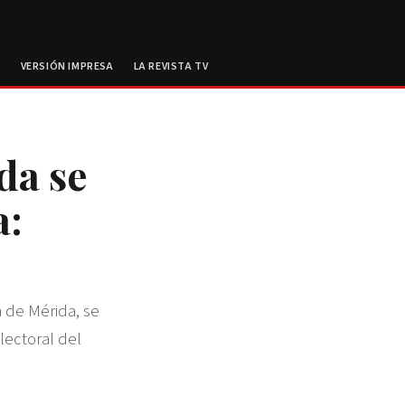
E
VERSIÓN IMPRESA
LA REVISTA TV
da se
a:
 de Mérida, se
ectoral del