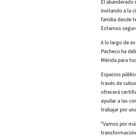
El abanderado m
invitando a la 
familia desde t
Estamos seguro
A lo largo de 
Pacheco ha del
Mérida para to
Espacios público
través de subsi
ofrecerá certifi
ayudar a las c
trabajar por un
"Vamos por más
transformación