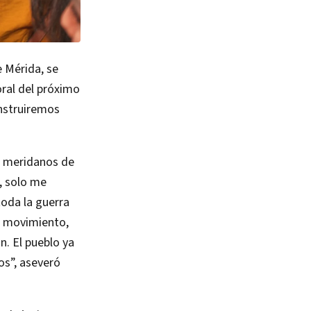
 Mérida, se
ral del próximo
onstruiremos
s meridanos de
l, solo me
toda la guerra
l movimiento,
n. El pueblo ya
os”, aseveró