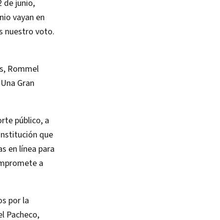
 de junio,
unio vayan en
s nuestro voto.
nos, Rommel
 Una Gran
rte público, a
institución que
as en línea para
ompromete a
s por la
el Pacheco,