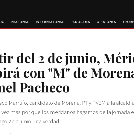
ROO
NACIONAL
INTERNACIONAL
PANORAMA
OPINIONES
EROD
tir del 2 de junio, Méri
birá con "M" de Moren
el Pacheco
 Marrufo, candidato de Morena, PT y PVEM a la alcaldía
vez más por que los meridanos hagamos de la jornada el
go 2 de junio una verdad