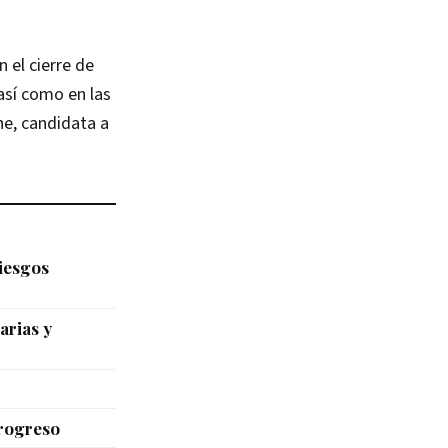
el cierre de
así como en las
e, candidata a
riesgos
arias y
Progreso