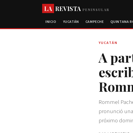
LA
REVISTA
PENINSULAR
INICIO
YUCATÁN
CAMPECHE
QUINTANA 
YUCATÁN
A par
escri
Romm
Rommel Pacheco
pronunció una 
próximo domin