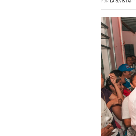
POR
LAREVISTAP
·