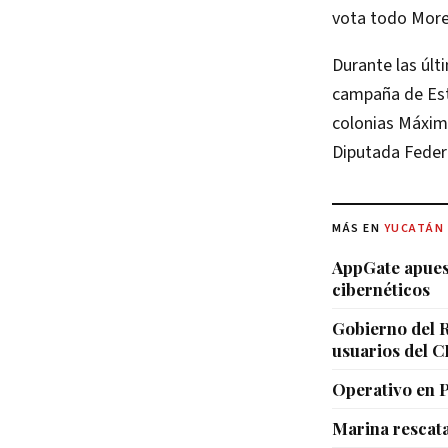
vota todo More
Durante las úl
campaña de Este
colonias Máxim
Diputada Federal
MÁS EN
YUCATÁN
AppGate apuest
cibernéticos
Gobierno del R
usuarios del 
Operativo en 
Marina rescat