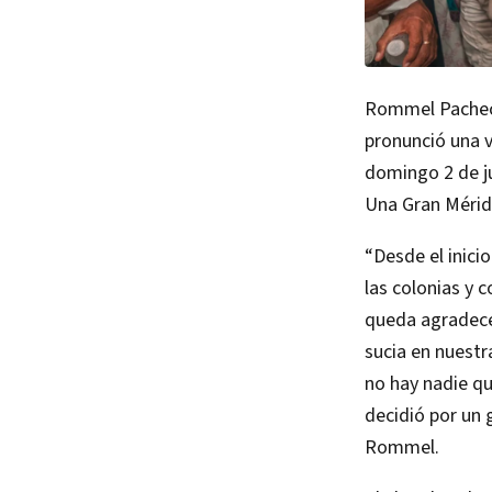
Rommel Pacheco
pronunció una 
domingo 2 de j
Una Gran Mérid
“Desde el inici
las colonias y 
queda agradecer
sucia en nuestr
no hay nadie qu
decidió por un 
Rommel.