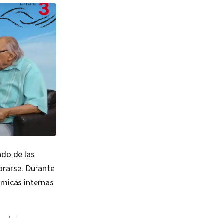
ado de las
orarse. Durante
námicas internas