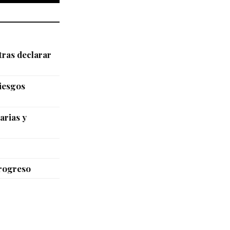
tras declarar
riesgos
arias y
Progreso