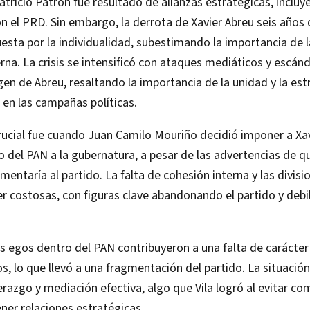
Patricio Patrón fue resultado de alianzas estratégicas, incluy
n el PRD. Sin embargo, la derrota de Xavier Abreu seis años
sta por la individualidad, subestimando la importancia de l
erna. La crisis se intensificó con ataques mediáticos y escán
en de Abreu, resaltando la importancia de la unidad y la est
en las campañas políticas.
cial fue cuando Juan Camilo Mouriño decidió imponer a Xav
del PAN a la gubernatura, a pesar de las advertencias de q
mentaría al partido. La falta de cohesión interna y las divisi
 costosas, con figuras clave abandonando el partido y debil
os egos dentro del PAN contribuyeron a una falta de carácter
s, lo que llevó a una fragmentación del partido. La situación 
derazgo y mediación efectiva, algo que Vila logró al evitar c
ner relaciones estratégicas.