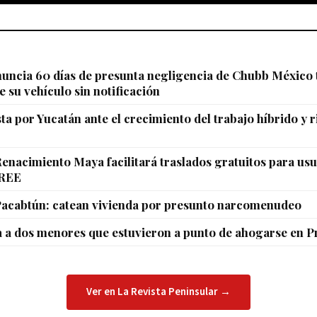
uncia 60 días de presunta negligencia de Chubb México 
e su vehículo sin notificación
a por Yucatán ante el crecimiento del trabajo híbrido y 
enacimiento Maya facilitará traslados gratuitos para usu
CREE
Pacabtún: catean vivienda por presunto narcomenudeo
a a dos menores que estuvieron a punto de ahogarse en 
Ver en La Revista Peninsular →