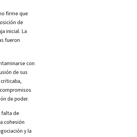
no firme que
posición de
a inicial. La
as fueron
ontaminarse con
lusión de sus
criticaba,
 y compromisos
ión de poder.
 falta de
 la cohesión
egociación y la