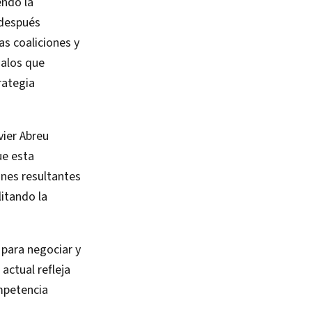
endo la
 después
as coaliciones y
dalos que
rategia
ier Abreu
ue esta
ones resultantes
itando la
 para negociar y
actual refleja
ompetencia