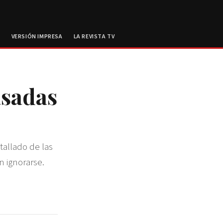
E
VERSIÓN IMPRESA
LA REVISTA TV
asadas
D
etallado de las
 ignorarse.