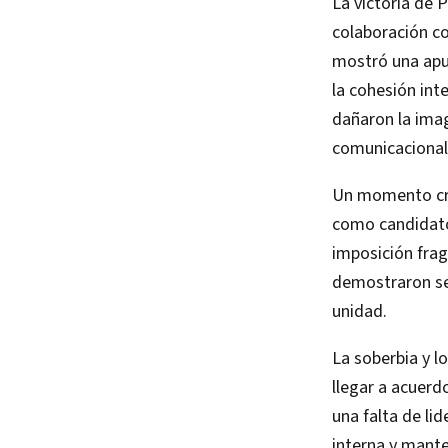
La victoria de 
colaboración co
mostró una apue
la cohesión int
dañaron la imag
comunicacional 
Un momento cru
como candidato 
imposición frag
demostraron ser
unidad.
La soberbia y l
llegar a acuerdo
una falta de li
interna y mante