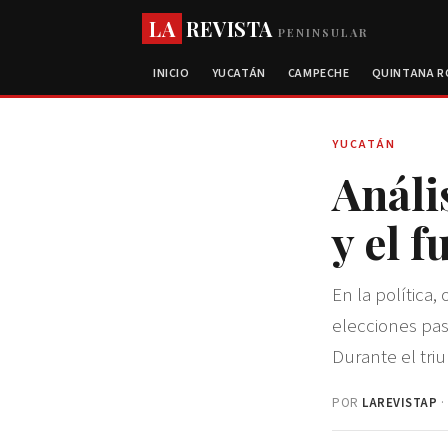
LA
REVISTA
PENINSULAR
INICIO
YUCATÁN
CAMPECHE
QUINTANA 
YUCATÁN
Análi
y el 
En la política,
elecciones pas
Durante el triu
POR
LAREVISTAP
·