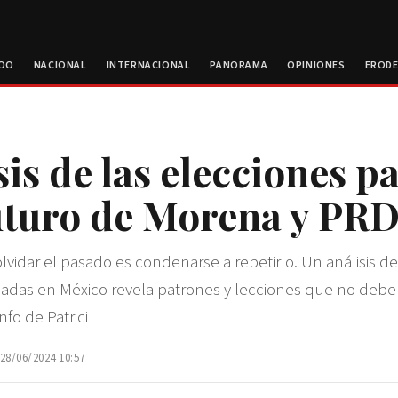
ROO
NACIONAL
INTERNACIONAL
PANORAMA
OPINIONES
EROD
sis de las elecciones p
futuro de Morena y PR
 olvidar el pasado es condenarse a repetirlo. Un análisis d
adas en México revela patrones y lecciones que no deben
nfo de Patrici
 28/06/2024 10:57