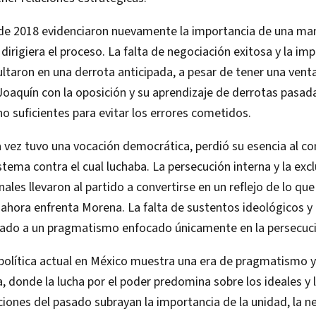
 de 2018 evidenciaron nuevamente la importancia de una ma
 dirigiera el proceso. La falta de negociación exitosa y la im
ltaron en una derrota anticipada, a pesar de tener una ventaj
Joaquín con la oposición y su aprendizaje de derrotas pasad
 no suficientes para evitar los errores cometidos.
 vez tuvo una vocación democrática, perdió su esencia al c
istema contra el cual luchaba. La persecución interna y la exc
les llevaron al partido a convertirse en un reflejo de lo que 
e ahora enfrenta Morena. La falta de sustentos ideológicos
levado a un pragmatismo enfocado únicamente en la persecuc
política actual en México muestra una era de pragmatismo y
ca, donde la lucha por el poder predomina sobre los ideales y
cciones del pasado subrayan la importancia de la unidad, la n