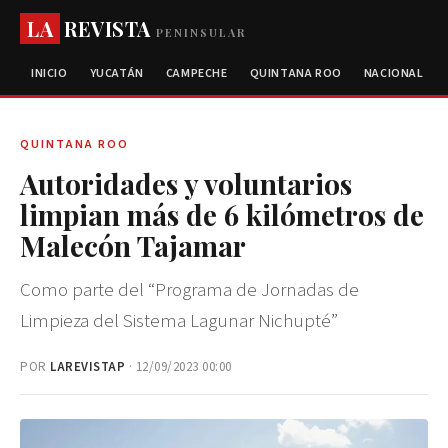
LA
REVISTA
PENINSULAR
INICIO
YUCATÁN
CAMPECHE
QUINTANA ROO
NACIONAL
QUINTANA ROO
Autoridades y voluntarios
limpian más de 6 kilómetros de
Malecón Tajamar
Como parte del “Programa de Jornadas de
Limpieza del Sistema Lagunar Nichupté”
POR
LAREVISTAP
· 12/09/2023 00:00