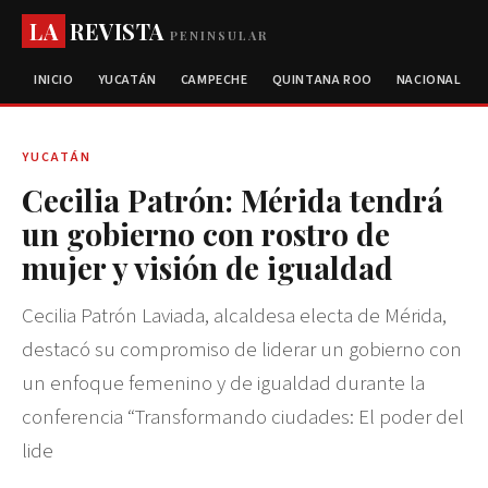
LA
REVISTA
PENINSULAR
INICIO
YUCATÁN
CAMPECHE
QUINTANA ROO
NACIONAL
YUCATÁN
Cecilia Patrón: Mérida tendrá
un gobierno con rostro de
mujer y visión de igualdad
Cecilia Patrón Laviada, alcaldesa electa de Mérida,
destacó su compromiso de liderar un gobierno con
un enfoque femenino y de igualdad durante la
conferencia “Transformando ciudades: El poder del
lide