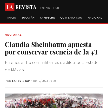
LA
REVISTA
PENINSULAR
INICIO
YUCATÁN
CAMPECHE
QUINTANA ROO
NACIONAL
NACIONAL
Claudia Sheinbaum apuesta
por conservar esencia de la 4T
En encuentro con militantes de Jilotepec, Estado
de México
POR
LAREVISTAP
· 18/12/2023 00:00