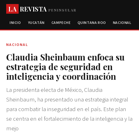
LA
REVISTA
PENINSULAR
INICIO
YUCATÁN
CAMPECHE
QUINTANA ROO
NACIONAL
NACIONAL
Claudia Sheinbaum enfoca su
estrategia de seguridad en
inteligencia y coordinación
La presidenta electa de México, Claudia
Sheinbaum, ha presentado una estrategia integral
para combatir la inseguridad en el país. Este plan
se centra en el fortalecimiento de la inteligencia y la
mejo