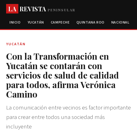
LA
REVISTA
PENINSULAR
INICIO
YUCATÁN
CAMPECHE
QUINTANA ROO
NACIONAL
YUCATÁN
Con la Transformación en
Yucatán se contarán con
servicios de salud de calidad
para todos, afirma Verónica
Camino
La comunicación entre vecinos es factor importante
para crear entre todos una sociedad más
incluyente