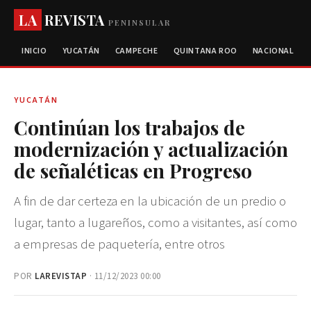
LA
REVISTA
PENINSULAR
INICIO
YUCATÁN
CAMPECHE
QUINTANA ROO
NACIONAL
YUCATÁN
Continúan los trabajos de
modernización y actualización
de señaléticas en Progreso
A fin de dar certeza en la ubicación de un predio o
lugar, tanto a lugareños, como a visitantes, así como
a empresas de paquetería, entre otros
POR
LAREVISTAP
· 11/12/2023 00:00