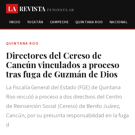
LA
REVISTA
PENINSULAR
INICIO
YUCATÁN
CAMPECHE
QUINTANA ROO
NACIONAL
QUINTANA ROO
Directores del Cereso de
Cancún vinculados a proceso
tras fuga de Guzmán de Dios
La Fiscalía General del Estado (FGE) de Quintana
Roo vinculó a proceso a dos directivos del Centro
de Reinserción Social (Cereso) de Benito Juárez,
Cancún, por su presunta responsabilidad en la fuga
d