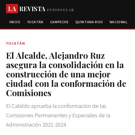
LA
REVISTA
PENINSULAR
INICIO
YUCATÁN
CAMPECHE
QUINTANA ROO
NACIONAL
YUCATÁN
El Alcalde, Alejandro Ruz
asegura la consolidación en la
construcción de una mejor
ciudad con la conformación de
Comisiones
El Cabildo aprueba la conformación de las
Comisiones Permanentes y Especiales de la
Administración 2021-2024