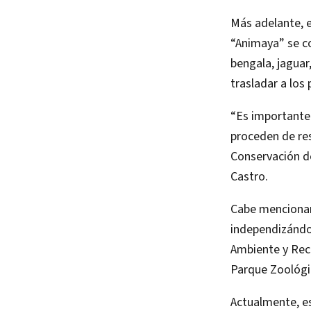
Más adelante, e
“Animaya” se c
bengala, jaguar,
trasladar a los
“Es importante 
proceden de re
Conservación de
Castro.
Cabe mencionar
independizándos
Ambiente y Rec
Parque Zoológic
Actualmente, es