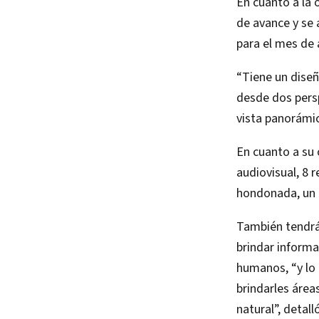
En cuanto a la 
de avance y se 
para el mes de 
“Tiene un diseñ
desde dos persp
vista panorámic
En cuanto a su 
audiovisual, 8 
hondonada, un l
También tendrá 
brindar informac
humanos, “y lo 
brindarles área
natural”, detall