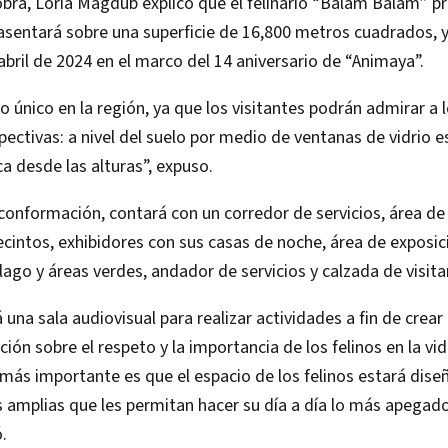
obra, Loría Magdub explicó que el felinario “Balam Balam” 
asentará sobre una superficie de 16,800 metros cuadrados, y 
abril de 2024 en el marco del 14 aniversario de “Animaya”.
o único en la región, ya que los visitantes podrán admirar a 
ectivas: a nivel del suelo por medio de ventanas de vidrio e
a desde las alturas”, expuso.
conformación, contará con un corredor de servicios, área de
recintos, exhibidores con sus casas de noche, área de exposic
ago y áreas verdes, andador de servicios y calzada de visita
una sala audiovisual para realizar actividades a fin de crear
ión sobre el respeto y la importancia de los felinos en la vid
más importante es que el espacio de los felinos estará dise
s amplias que les permitan hacer su día a día lo más apegado
ó.