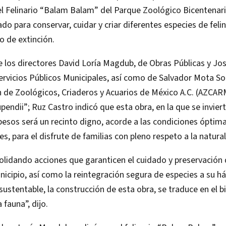
l Felinario “Balam Balam” del Parque Zoológico Bicentenari
ado para conservar, cuidar y criar diferentes especies de feli
o de extinción.
los directores David Loría Magdub, de Obras Públicas y Jo
ervicios Públicos Municipales, así como de Salvador Mota So
n de Zoológicos, Criaderos y Acuarios de México A.C. (AZCARM
upendii”; Ruz Castro indicó que esta obra, en la que se invier
pesos será un recinto digno, acorde a las condiciones óptima
s, para el disfrute de familias con pleno respeto a la natura
lidando acciones que garanticen el cuidado y preservación 
unicipio, así como la reintegración segura de especies a su há
ustentable, la construcción de esta obra, se traduce en el bi
 fauna”, dijo.