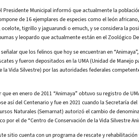
l Presidente Municipal informó que actualmente la población
ompone de 16 ejemplares de especies como el león africano,
 ocelote, tigrillo y jaguarundi o emuch, y se considera la pos
 pumas y leopardo que actualmente están en el Zoológico De
señalar que los felinos que hoy se encuentran en “Animaya”,
scates y fueron depositados en la UMA (Unidad de Manejo pa
 la Vida Silvestre) por las autoridades federales competente
 que en enero de 2011 “Animaya” obtuvo su registro de UM
e así del Centenario y fue en 2021 cuando la Secretaría de
ursos Naturales (Semarnat) autorizó el cambio de denomina
o por el de “Centro de Conservación de la Vida Silvestre An
te sitio cuenta con un programa de rescate y rehabilitación 