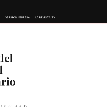
E
VERSIÓN IMPRESA
LA REVISTA TV
del
l
rio
 de las futuras