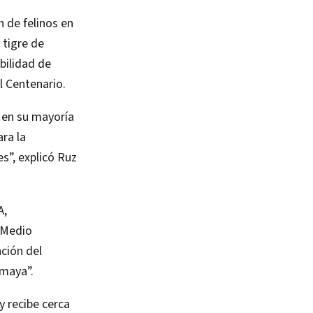
 de felinos en
 tigre de
ibilidad de
l Centenario.
 en su mayoría
ra la
s”, explicó Ruz
A,
l Medio
ción del
imaya”.
y recibe cerca