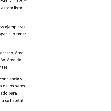
presenta un 20%
estará lista
los ejemplares
special o tener
 acceso, área
ión, área de
ntes.
 conciencia y
a de los seres
ñado para
 a su hábitat