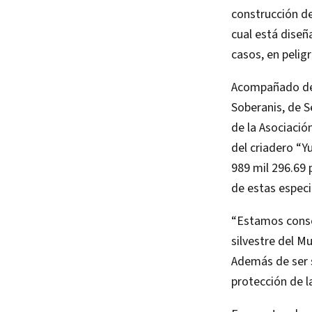
construcción de
cual está diseñ
casos, en peligr
Acompañado de 
Soberanis, de S
de la Asociació
del criadero “Y
989 mil 296.69 
de estas especie
“Estamos conso
silvestre del M
Además de ser s
protección de la