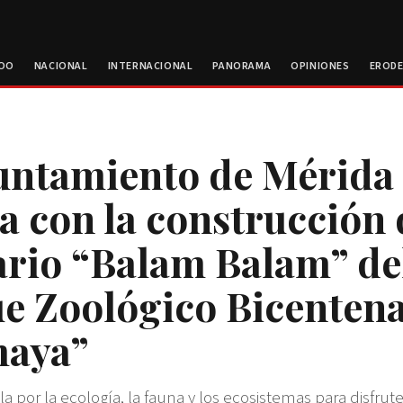
ROO
NACIONAL
INTERNACIONAL
PANORAMA
OPINIONES
EROD
untamiento de Mérida
a con la construcción 
ario “Balam Balam” de
e Zoológico Bicentena
maya”
la por la ecología, la fauna y los ecosistemas para disfrute