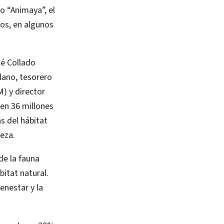
o “Animaya”, el
nos, en algunos
sé Collado
lano, tesorero
) y director
ten 36 millones
s del hábitat
leza.
de la fauna
bitat natural.
enestar y la