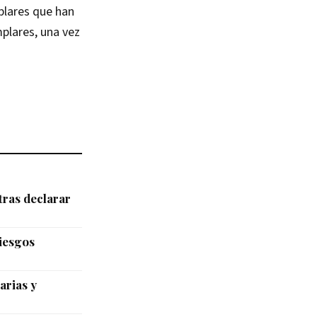
plares que han
plares, una vez
tras declarar
riesgos
arias y