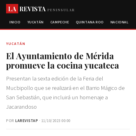
LA
REVISTA
PENINSULAR
INICIO
YUCATÁN
CAMPECHE
QUINTANA ROO
NACIONAL
YUCATÁN
El Ayuntamiento de Mérida
promueve la cocina yucateca
Presentan la sexta edición de la Feria del
Mucbipollo que se realizará en el Barrio Mágico de
San Sebastián, que incluirá un homenaje a
Jacarandoso
POR
LAREVISTAP
· 11/10/2023 00:00