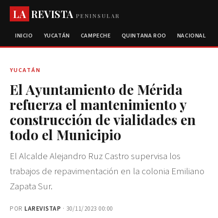
LA
REVISTA
PENINSULAR
INICIO
YUCATÁN
CAMPECHE
QUINTANA ROO
NACIONAL
YUCATÁN
El Ayuntamiento de Mérida
refuerza el mantenimiento y
construcción de vialidades en
todo el Municipio
El Alcalde Alejandro Ruz Castro supervisa los
trabajos de repavimentación en la colonia Emiliano
Zapata Sur.
POR
LAREVISTAP
· 30/11/2023 00:00