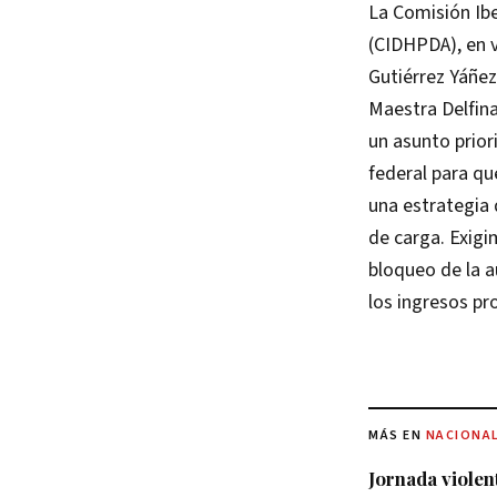
La Comisión Ib
(CIDHPDA), en v
Gutiérrez Yáñez
Maestra Delfina
un asunto prior
federal para qu
una estrategia 
de carga. Exigi
bloqueo de la a
los ingresos pr
MÁS EN
NACIONA
Jornada violen