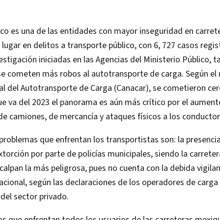
o es una de las entidades con mayor inseguridad en carrete
 lugar en delitos a transporte público, con 6, 727 casos regi
estigación iniciadas en las Agencias del Ministerio Público, t
e cometen más robos al autotransporte de carga. Según el r
l del Autotransporte de Carga (Canacar), se cometieron cer
que va del 2023 el panorama es aún más crítico por el aument
 de camiones, de mercancía y ataques físicos a los conductor
 problemas que enfrentan los transportistas son: la presenc
extorción por parte de policías municipales, siendo la carret
alpan la más peligrosa, pues no cuenta con la debida vigilan
acional, según las declaraciones de los operadores de carga
del sector privado.
s que enfrentan todos los usuarios de las carreteras mexiq