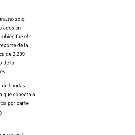
ra, no sólo
strados en
ambién fue el
eporte de la
ca de 2,209
o de la
es.
ia de bandas
era que conecta a
cia por parte
 y
uenses es la