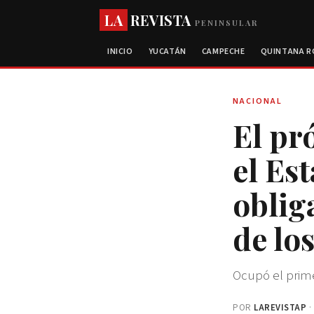
LA
REVISTA
PENINSULAR
INICIO
YUCATÁN
CAMPECHE
QUINTANA 
NACIONAL
El pr
el Es
oblig
de lo
Ocupó el prime
POR
LAREVISTAP
·