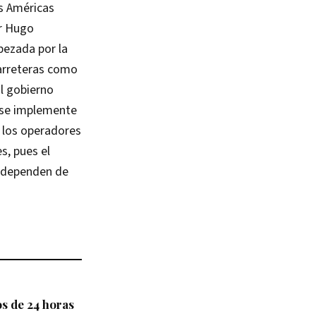
s Américas
or Hugo
bezada por la
carreteras como
l gobierno
, se implemente
e los operadores
s, pues el
e dependen de
s de 24 horas