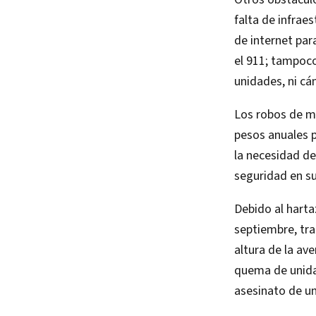
falta de infrae
de internet par
el 911; tampoco
unidades, ni cá
Los robos de me
pesos anuales p
la necesidad d
seguridad en su
Debido al harta
septiembre, tra
altura de la av
quema de unidad
asesinato de u