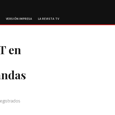
E
VERSIÓN IMPRESA
LA REVISTA TV
T en
andas
registrados