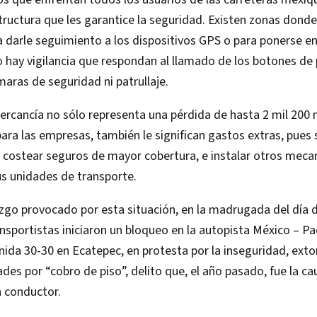
structura que les garantice la seguridad. Existen zonas donde
a darle seguimiento a los dispositivos GPS o para ponerse e
 hay vigilancia que respondan al llamado de los botones de 
maras de seguridad ni patrullaje.
rcancía no sólo representa una pérdida de hasta 2 mil 200 
ara las empresas, también le significan gastos extras, pues 
e costear seguros de mayor cobertura, e instalar otros mec
s unidades de transporte.
zgo provocado por esta situación, en la madrugada del día d
nsportistas iniciaron un bloqueo en la autopista México – Pa
enida 30-30 en Ecatepec, en protesta por la inseguridad, exto
es por “cobro de piso”, delito que, el año pasado, fue la ca
n conductor.