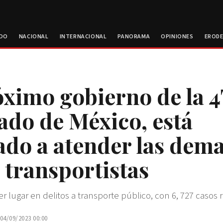
ROO
NACIONAL
INTERNACIONAL
PANORAMA
OPINIONES
EROD
óximo gobierno de la 4
tado de México, está
ado a atender las dem
s transportistas
r lugar en delitos a transporte público, con 6, 727 casos 
 04/09/2023 00:00