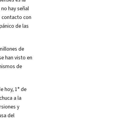
 no hay señal
n contacto con
pánico de las
millones de
se han visto en
anismos de
e hoy, 1° de
chuca a la
rsiones y
usa del