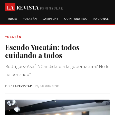
LA
REVISTA
PENINSULAR
INICIO
YUCATÁN
CAMPECHE
QUINTANA ROO
NACIONAL
YUCATÁN
Escudo Yucatán: todos
cuidando a todos
Rodríguez Asaf: “¿Candidato a la gubernatura? No lo
he pensado”
POR
LAREVISTAP
· 29/04/2016 00:00