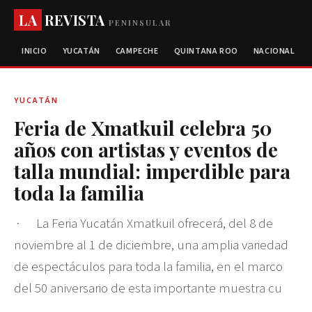
LA
REVISTA
PENINSULAR
INICIO
YUCATÁN
CAMPECHE
QUINTANA ROO
NACIONAL
YUCATÁN
Feria de Xmatkuil celebra 50
años con artistas y eventos de
talla mundial: imperdible para
toda la familia
· La Feria Yucatán Xmatkuil ofrecerá, del 8 de
noviembre al 1 de diciembre, una amplia variedad
de espectáculos para toda la familia, en el marco
del 50 aniversario de esta importante muestra cu