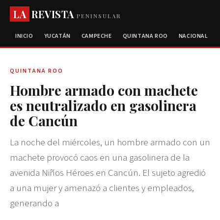
LA
REVISTA
PENINSULAR
INICIO
YUCATÁN
CAMPECHE
QUINTANA ROO
NACIONAL
QUINTANA ROO
Hombre armado con machete
es neutralizado en gasolinera
de Cancún
La noche del miércoles, un hombre armado con un
machete provocó caos en una gasolinera de la
avenida Niños Héroes en Cancún. El sujeto agredió
a una mujer y amenazó a clientes y empleados,
generando a