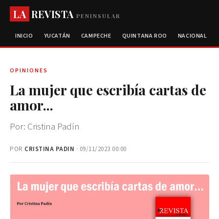
LA
REVISTA
PENINSULAR
INICIO
YUCATÁN
CAMPECHE
QUINTANA ROO
NACIONAL
OPINIONES
La mujer que escribía cartas de
amor...
Por: Cristina Padín
POR
CRISTINA PADIN
· 09/11/2023 00:00