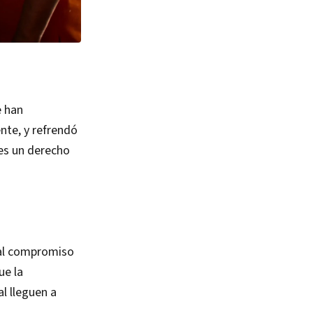
e han
ente, y refrendó
 es un derecho
pal compromiso
ue la
al lleguen a