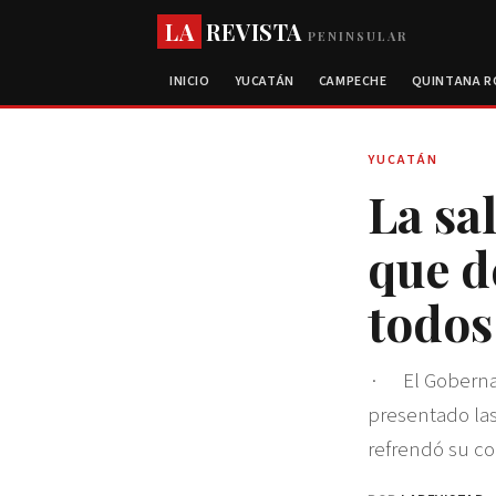
LA
REVISTA
PENINSULAR
INICIO
YUCATÁN
CAMPECHE
QUINTANA 
YUCATÁN
La sa
que d
todos
· El Gobernado
presentado las 
refrendó su co