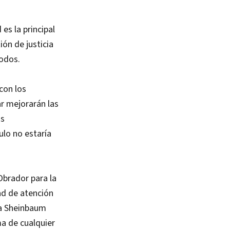
es la principal
ión de justicia
todos.
con los
r mejorarán las
os
ulo no estaría
Obrador para la
ad de atención
ia Sheinbaum
ma de cualquier