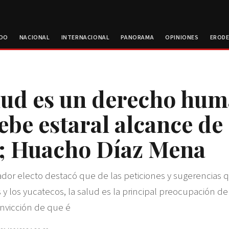
ROO
NACIONAL
INTERNACIONAL
PANORAMA
OPINIONES
EROD
lud es un derecho hu
ebe estaral alcance de
; Huacho Díaz Mena
r electo destacó que de las peticiones y sugerencias q
y los yucatecos, la salud es la principal preocupación de 
nvicción de que é