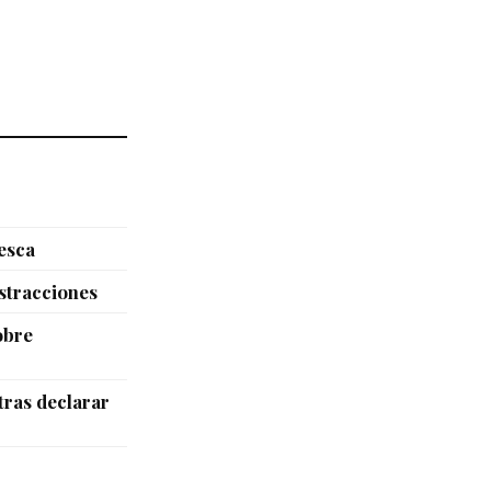
esca
istracciones
obre
tras declarar