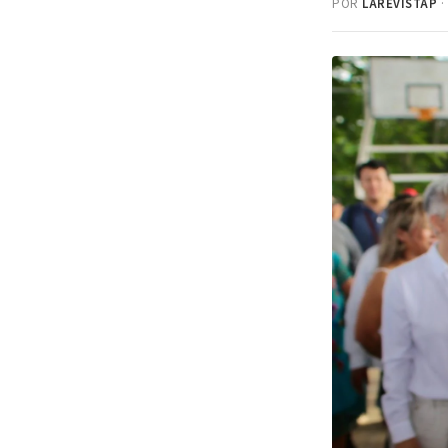
POR
LAREVISTAP
·