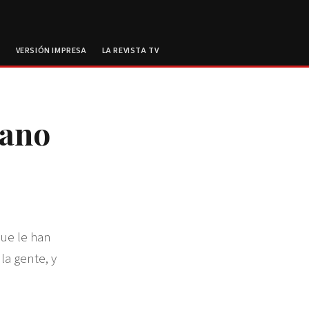
E
VERSIÓN IMPRESA
LA REVISTA TV
mano
ue le han
la gente, y