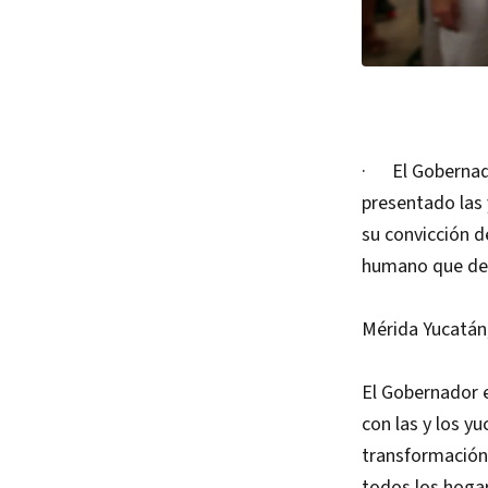
· El Gobernado
presentado las 
su convicción d
humano que deb
Mérida Yucatán
El Gobernador e
con las y los y
transformación s
todos los hogar