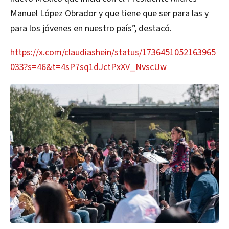
Manuel López Obrador y que tiene que ser para las y
para los jóvenes en nuestro país”, destacó.
https://x.com/claudiashein/status/1736451052163965
033?s=46&t=4sP7sq1dJctPxXV_NvscUw