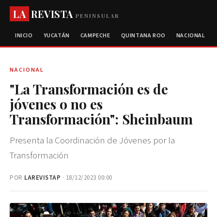
LA
REVISTA
PENINSULAR
INICIO
YUCATÁN
CAMPECHE
QUINTANA ROO
NACIONAL
NACIONAL
"La Transformación es de
jóvenes o no es
Transformación": Sheinbaum
Presenta la Coordinación de Jóvenes por la
Transformación
POR
LAREVISTAP
· 18/12/2023 00:00