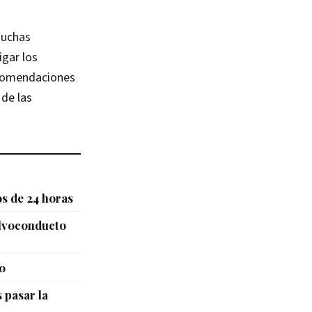
muchas
igar los
ecomendaciones
 de las
s de 24 horas
alvoconducto
o
 pasar la