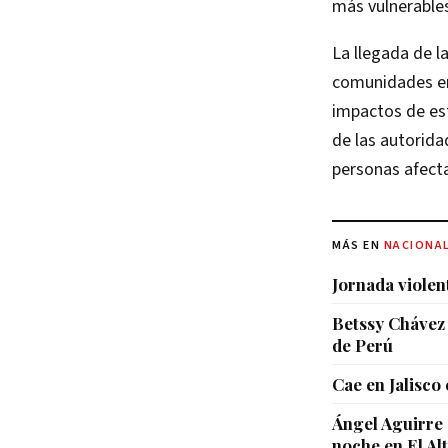
más vulnerable
La llegada de l
comunidades en 
impactos de es
de las autorida
personas afecta
MÁS EN
NACIONA
Jornada violen
Betssy Chávez 
de Perú
Cae en Jalisco
Ángel Aguirre 
noche en El Al