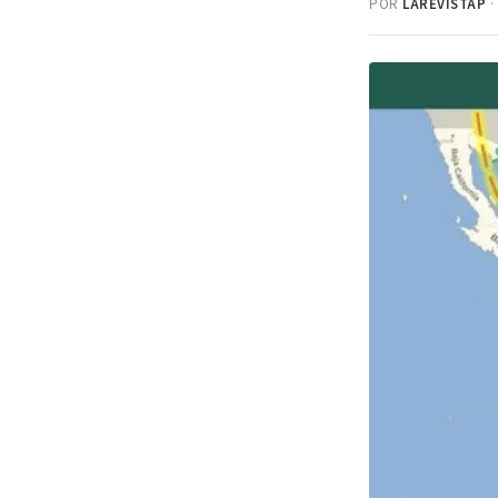
POR
LAREVISTAP
·