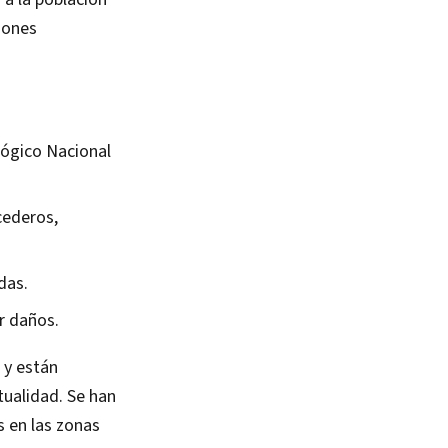
iones
lógico Nacional
cederos,
das.
r daños.
 y están
tualidad. Se han
s en las zonas