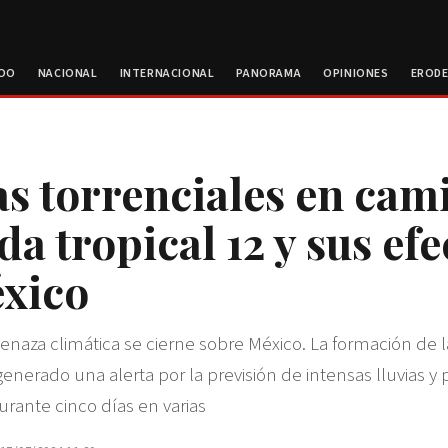
ROO
NACIONAL
INTERNACIONAL
PANORAMA
OPINIONES
EROD
as torrenciales en cam
da tropical 12 y sus efe
xico
aza climática se cierne sobre México. La formación de 
generado una alerta por la previsión de intensas lluvias y 
urante cinco días en varias