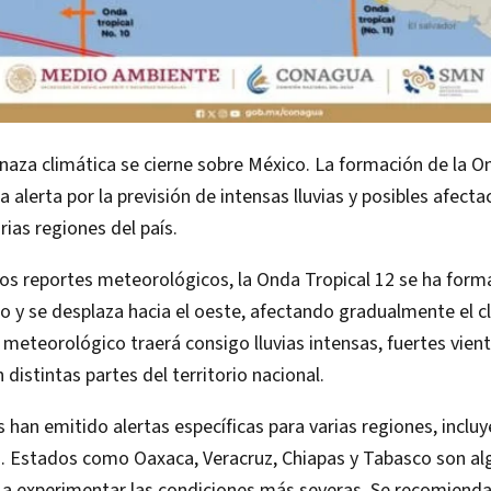
za climática se cierne sobre México. La formación de la On
 alerta por la previsión de intensas lluvias y posibles afect
rias regiones del país.
os reportes meteorológicos, la Onda Tropical 12 se ha form
o y se desplaza hacia el oeste, afectando gradualmente el c
eteorológico traerá consigo lluvias intensas, fuertes vient
distintas partes del territorio nacional.
 han emitido alertas específicas para varias regiones, incluy
s. Estados como Oaxaca, Veracruz, Chiapas y Tabasco son al
a experimentar las condiciones más severas. Se recomienda 