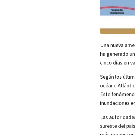
Una nueva amena
ha generado una
cinco días en va
Según los últim
océano Atlántic
Este fenómeno m
inundaciones en 
Las autoridades
sureste del paí
más propensos 