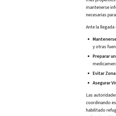
mantenerse info
necesarias para
Ante la llegada 
Mantenerse
y otras fuen
Preparar un
medicamento
Evitar Zona
Asegurar Vi
Las autoridade
coordinando esf
habilitado refu