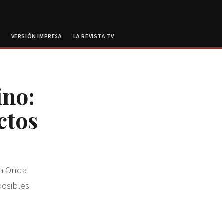
E
VERSIÓN IMPRESA
LA REVISTA TV
ino:
ctos
la Onda
posibles