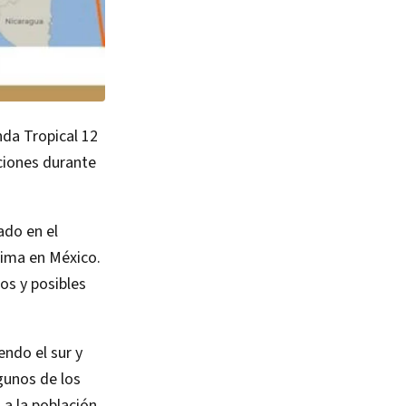
da Tropical 12
aciones durante
ado en el
lima en México.
os y posibles
endo el sur y
gunos de los
a la población