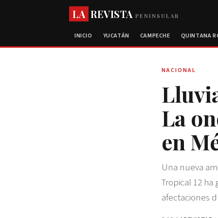
LA
REVISTA
PENINSULAR
INICIO
YUCATÁN
CAMPECHE
QUINTANA 
NACIONAL
Lluvi
La on
en Mé
Una nueva amen
Tropical 12 ha 
afectaciones d