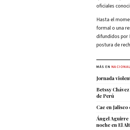
oficiales conoc
Hasta el momen
formal o una re
difundidos por
postura de rech
MÁS EN
NACIONA
Jornada violen
Betssy Chávez 
de Perú
Cae en Jalisco
Ángel Aguirre 
noche en El Al