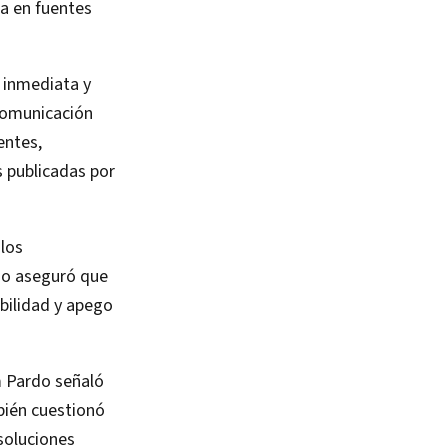
a en fuentes
 inmediata y
 comunicación
entes,
s publicadas por
 los
io aseguró que
bilidad y apego
m Pardo señaló
bién cuestionó
soluciones