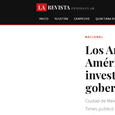
LA
REVISTA
PENINSULAR
INICIO
YUCATÁN
CAMPECHE
QUINTANA 
NACIONAL
Los A
Améri
inves
gober
Ciudad de Méxi
Times publicó 