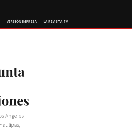
E
VERSIÓN IMPRESA
LA REVISTA TV
sunta
iones
Los Angeles
maulipas,