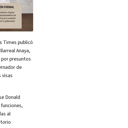
s Times publicó
larreal Anaya,
 por presuntos
ernador de
 visas
nse Donald
 funciones,
as al
itorio