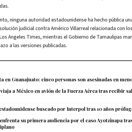
idas.
to, ninguna autoridad estadounidense ha hecho pública un
solución judicial contra Américo Villarreal relacionada con l
 Los Angeles Times, mientras el Gobierno de Tamaulipas man
azo a las versiones publicadas.
L
ta en Guanajuato: cinco personas son asesinadas en meno
viaja a México en avión de la Fuerza Aérea tras recibir s
 estadounidense buscado por Interpol tras 10 años prófug
enfrenta su primera audiencia por el caso Ayotzinapa tras
tiplano