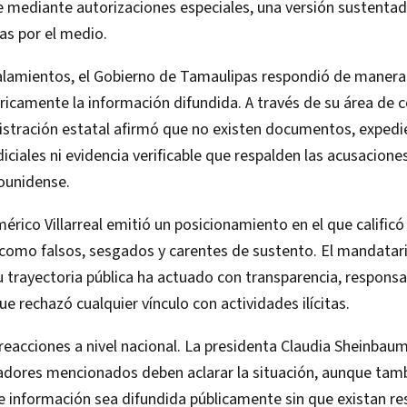
 mediante autorizaciones especiales, una versión sustentad
as por el medio.
alamientos, el Gobierno de Tamaulipas respondió de manera
icamente la información difundida. A través de su área de
nistración estatal afirmó que no existen documentos, expedi
diciales ni evidencia verificable que respalden las acusacione
dounidense.
érico Villarreal emitió un posicionamiento en el que calificó
como falsos, sesgados y carentes de sustento. El mandatar
 trayectoria pública ha actuado con transparencia, responsa
 que rechazó cualquier vínculo con actividades ilícitas.
reacciones a nivel nacional. La presidenta Claudia Sheinbau
adores mencionados deben aclarar la situación, aunque tam
e información sea difundida públicamente sin que existan re