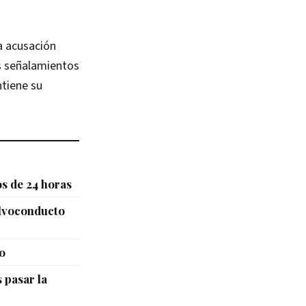
a acusación
os señalamientos
tiene su
s de 24 horas
alvoconducto
o
 pasar la