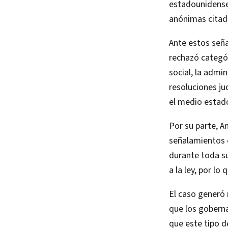
estadounidense
anónimas citad
Ante estos señ
rechazó categór
social, la admi
resoluciones ju
el medio esta
Por su parte, Am
señalamientos 
durante toda su
a la ley, por lo
El caso generó 
que los gobern
que este tipo d