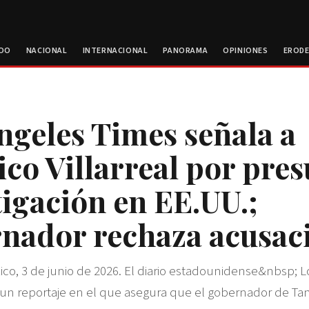
ROO
NACIONAL
INTERNACIONAL
PANORAMA
OPINIONES
EROD
ngeles Times señala a
co Villarreal por pre
tigación en EE.UU.;
nador rechaza acusac
co, 3 de junio de 2026. El diario estadounidense&nbsp; 
un reportaje en el que asegura que el gobernador de Ta