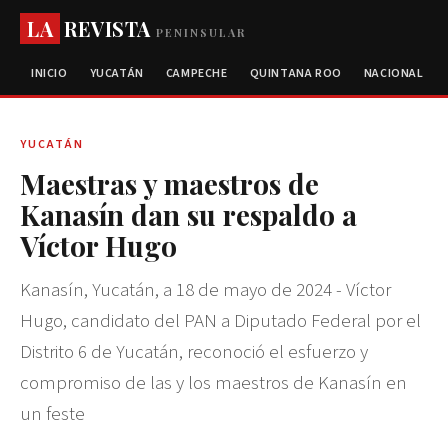
LA
REVISTA
PENINSULAR
INICIO
YUCATÁN
CAMPECHE
QUINTANA ROO
NACIONAL
YUCATÁN
Maestras y maestros de
Kanasín dan su respaldo a
Víctor Hugo
Kanasín, Yucatán, a 18 de mayo de 2024 - Víctor
Hugo, candidato del PAN a Diputado Federal por el
Distrito 6 de Yucatán, reconoció el esfuerzo y
compromiso de las y los maestros de Kanasín en
un feste