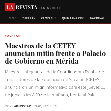
LA
REVISTA
PENINSULAR
INICIO
YUCATÁN
CAMPECHE
QUINTANA ROO
NACIONAL
YUCATÁN
Maestros de la CETEY
anuncian mitin frente a Palacio
de Gobierno en Mérida
Maestros integrantes de la Coordinadora Estatal de
Trabajadores de la Educación de Yucatán (CETEY)
anunciaron un mitin informativo para este jueves 11
de junio, a las 8:00 de la mañana, frente al Pala
POR
LAREVISTAP
· 09/06/2026 15:28