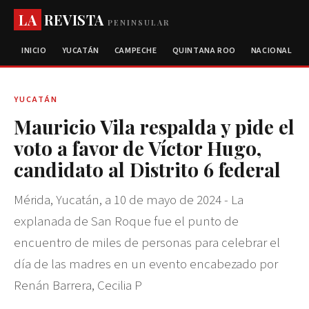
LA
REVISTA
PENINSULAR
INICIO
YUCATÁN
CAMPECHE
QUINTANA ROO
NACIONAL
YUCATÁN
Mauricio Vila respalda y pide el
voto a favor de Víctor Hugo,
candidato al Distrito 6 federal
Mérida, Yucatán, a 10 de mayo de 2024 - La
explanada de San Roque fue el punto de
encuentro de miles de personas para celebrar el
día de las madres en un evento encabezado por
Renán Barrera, Cecilia P