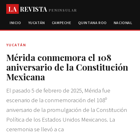
LA
REVISTA
PENINSULAR
INICIO
YUCATÁN
CAMPECHE
QUINTANA ROO
NACIONAL
YUCATÁN
Mérida conmemora el 108
aniversario de la Constitución
Mexicana
El pasado 5 de febrero de 2025, Mérida fue
escenario de la conmemoración del 108º
aniversario de la promulgación de la Constitución
Política de los Estados Unidos Mexicanos. La
ceremonia se llevó a ca