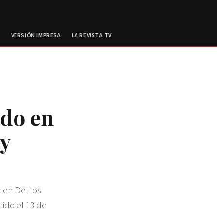
E
VERSIÓN IMPRESA
LA REVISTA TV
ado en
 y
a en Delitos
cido el 13 de