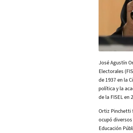
José Agustín Ort
Electorales (FI
de 1937 en la Ci
política y la a
de la FISEL en 
Ortiz Pinchett
ocupó diversos 
Educación Públi