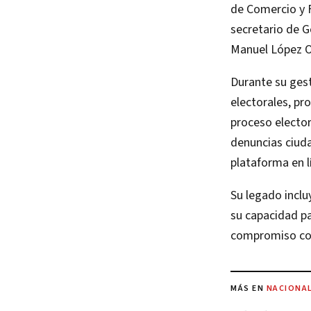
de Comercio y F
secretario de G
Manuel López O
Durante su gest
electorales, pr
proceso elector
denuncias ciuda
plataforma en 
Su legado inclu
su capacidad pa
compromiso con 
MÁS EN
NACIONA