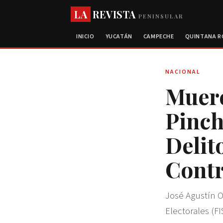
LA
REVISTA
PENINSULAR
INICIO
YUCATÁN
CAMPECHE
QUINTANA 
NACIONAL
Muere
Pinch
Delit
Contr
José Agustín Or
Electorales (FI