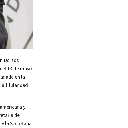
en Delitos
do el 13 de mayo
variada en la
la titularidad
oamericana y
retaría de
y la Secretaría