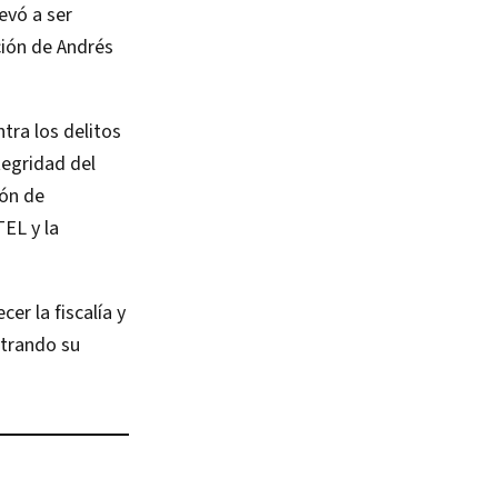
evó a ser
ción de Andrés
tra los delitos
tegridad del
ión de
TEL y la
er la fiscalía y
strando su