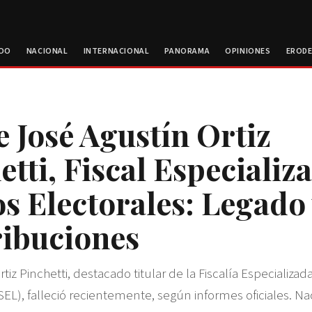
ROO
NACIONAL
INTERNACIONAL
PANORAMA
OPINIONES
EROD
 José Agustín Ortiz
etti, Fiscal Especializ
os Electorales: Legado
ibuciones
tiz Pinchetti, destacado titular de la Fiscalía Especializad
SEL), falleció recientemente, según informes oficiales. Na