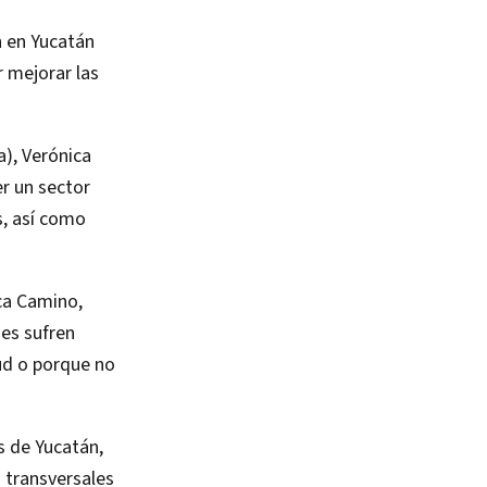
n en Yucatán
r mejorar las
), Verónica
er un sector
s, así como
ca Camino,
nes sufren
lud o porque no
s de Yucatán,
s transversales