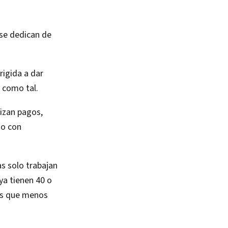
 se dedican de
rigida a dar
o como tal.
lizan pagos,
so con
as solo trabajan
ya tienen 40 o
as que menos