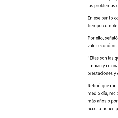
los problemas q
En ese punto co
tiempo complet
Por ello, señaló
valor económico
“Ellas son las q
limpian y cocin
prestaciones y e
Refirió que muc
medio día, reci
más años o por
acceso tienen p