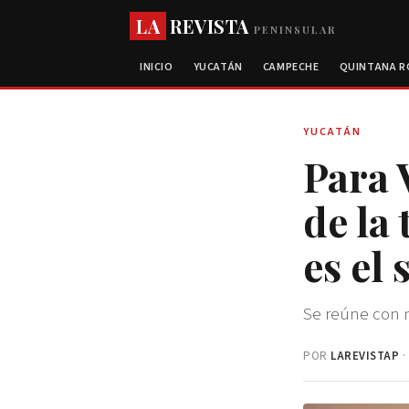
LA
REVISTA
PENINSULAR
INICIO
YUCATÁN
CAMPECHE
QUINTANA 
YUCATÁN
Para 
de la
es el
Se reúne con m
POR
LAREVISTAP
·