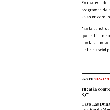
En materia de s
programas de pr
viven en comuni
“En la construc
que estén mejor
con la volunta
justicia social
MÁS EN
YUCATÁN
Yucatán compar
83%
Caso Las Dunas
gestión de Mau