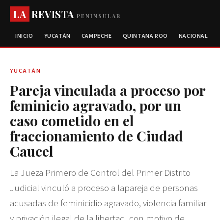
LA
REVISTA
PENINSULAR
INICIO
YUCATÁN
CAMPECHE
QUINTANA ROO
NACIONAL
YUCATÁN
Pareja vinculada a proceso por
feminicio agravado, por un
caso cometido en el
fraccionamiento de Ciudad
Caucel
La Jueza Primero de Control del Primer Distrito
Judicial vinculó a proceso a lapareja de personas
acusadas de feminicidio agravado, violencia familiar
y privación ilegal de la libertad, con motivo de