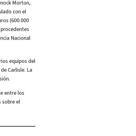
eenock Morton,
ulado con el
uros (600.000
s procedentes
encia Nacional
rios equipos del
de Carlisle. La
ión​.
e entre los
 sobre el