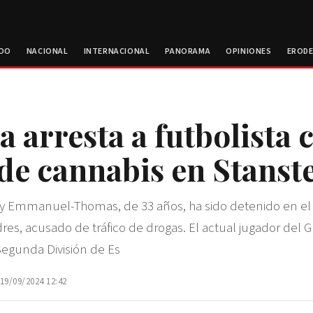
ROO
NACIONAL
INTERNACIONAL
PANORAMA
OPINIONES
EROD
ía arresta a futbolista 
 de cannabis en Stanst
Jay Emmanuel-Thomas, de 33 años, ha sido detenido en e
res, acusado de tráfico de drogas. El actual jugador del 
Segunda División de Es
 19/09/2024 12:42