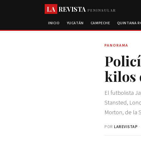
LA
REVISTA
PENINSULAR
INICIO
YUCATÁN
CAMPECHE
QUINTANA 
PANORAMA
Polic
kilos
El futbolista 
Stansted, Lond
Morton, de la 
POR
LAREVISTAP
·