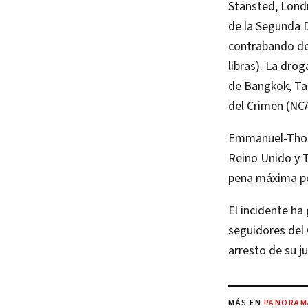
Stansted, Londr
de la Segunda D
contrabando de
libras). La dro
de Bangkok, Tai
del Crimen (NCA,
Emmanuel-Thomas
Reino Unido y T
pena máxima por
El incidente ha
seguidores del 
arresto de su ju
MÁS EN
PANORAM