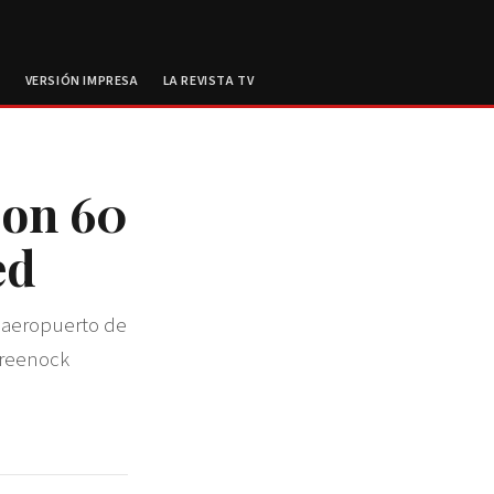
E
VERSIÓN IMPRESA
LA REVISTA TV
con 60
ed
l aeropuerto de
Greenock