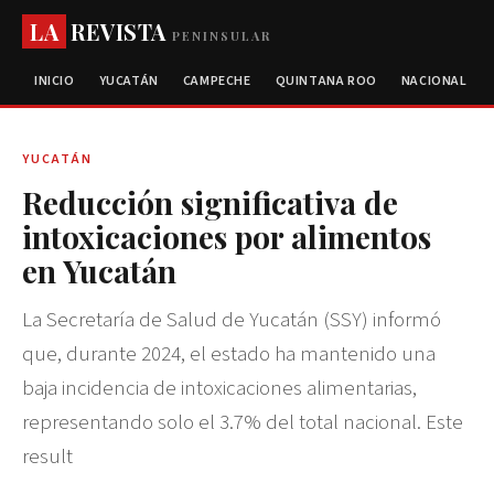
LA
REVISTA
PENINSULAR
INICIO
YUCATÁN
CAMPECHE
QUINTANA ROO
NACIONAL
YUCATÁN
Reducción significativa de
intoxicaciones por alimentos
en Yucatán
La Secretaría de Salud de Yucatán (SSY) informó
que, durante 2024, el estado ha mantenido una
baja incidencia de intoxicaciones alimentarias,
representando solo el 3.7% del total nacional. Este
result