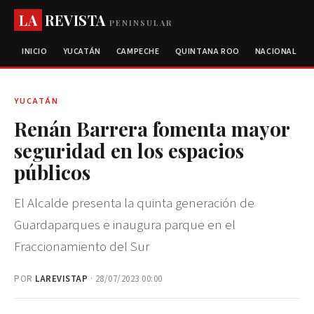
LA
REVISTA
PENINSULAR
INICIO
YUCATÁN
CAMPECHE
QUINTANA ROO
NACIONAL
YUCATÁN
Renán Barrera fomenta mayor
seguridad en los espacios
públicos
El Alcalde presenta la quinta generación de
Guardaparques e inaugura parque en el
Fraccionamiento del Sur
POR
LAREVISTAP
· 28/07/2023 00:00