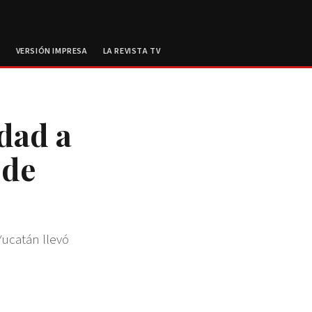
E
VERSIÓN IMPRESA
LA REVISTA TV
dad a
 de
Yucatán llevó