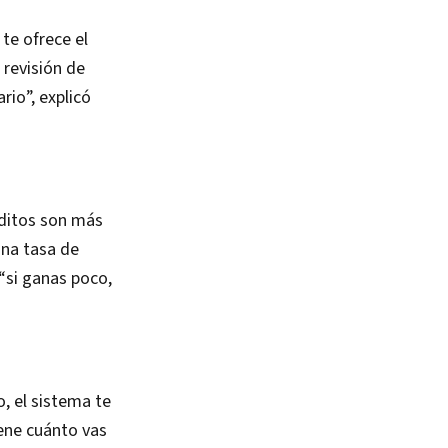
te ofrece el
 revisión de
rio”, explicó
éditos son más
una tasa de
 “si ganas poco,
o, el sistema te
ene cuánto vas