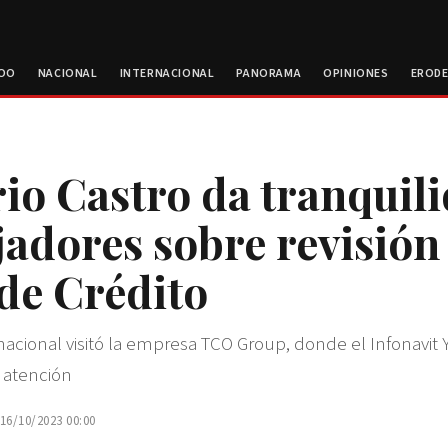
ROO
NACIONAL
INTERNACIONAL
PANORAMA
OPINIONES
EROD
io Castro da tranquili
jadores sobre revisión
de Crédito
 nacional visitó la empresa TCO Group, donde el Infonavit 
 atención
 16/10/2023 00:00