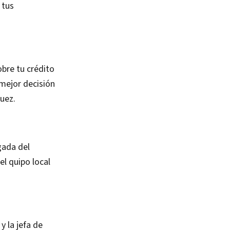
 tus
obre tu crédito
 mejor decisión
uez.
gada del
el quipo local
y la jefa de