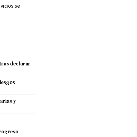
vicios se
tras declarar
riesgos
arias y
Progreso