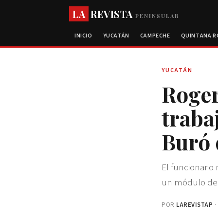
LA
REVISTA
PENINSULAR
INICIO
YUCATÁN
CAMPECHE
QUINTANA 
YUCATÁN
Roger
traba
Buró 
El funcionario
un módulo de
POR
LAREVISTAP
·